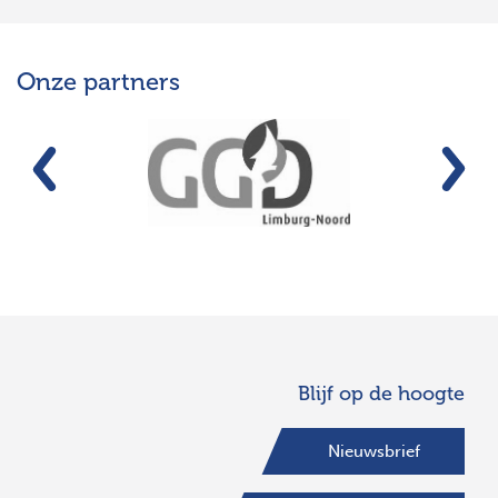
Onze partners
Vorige
Vo
Blijf op de hoogte
Nieuwsbrief