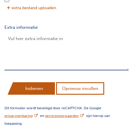
extra bestand uploaden
Extra informatie
Indienen
Opnieuw invullen
Dit formulier wordt beveiligd door reCAPTCHA. De Google
opent nieuw scherm
opent nieuw scherm
privacyverklaring
en
servicevoorwaarden
zijn hierop van
toepassing.