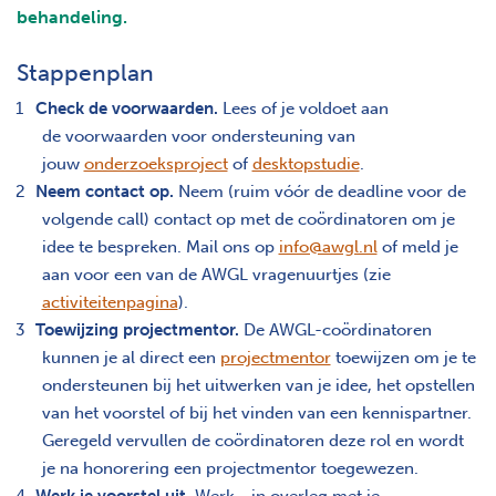
behandeling.
Stappenplan
Check de voorwaarden.
Lees of je voldoet aan
de voorwaarden voor ondersteuning van
jouw
onderzoeksproject
of
desktopstudie
.
Neem contact op.
Neem (ruim vóór de deadline voor de
volgende call) contact op met de coördinatoren om je
idee te bespreken. Mail ons op
info@awgl.nl
of meld je
aan voor een van de AWGL vragenuurtjes (zie
activiteitenpagina
).
Toewijzing projectmentor.
De AWGL-coördinatoren
kunnen je al direct een
projectmentor
toewijzen om je te
ondersteunen bij het uitwerken van je idee, het opstellen
van het voorstel of bij het vinden van een kennispartner.
Geregeld vervullen de coördinatoren deze rol en wordt
je na honorering een projectmentor toegewezen.
Werk je voorstel uit.
Werk - in overleg met je