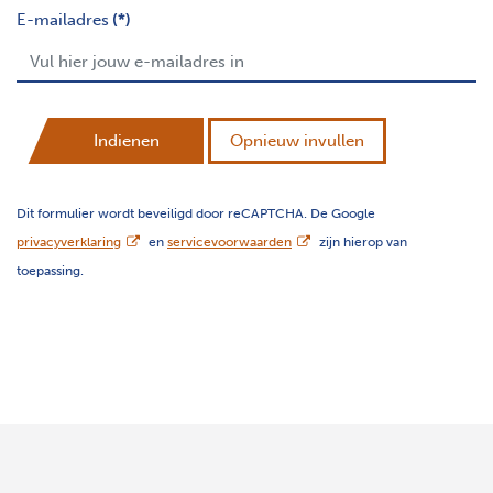
E-mailadres
(*)
Indienen
Opnieuw invullen
Dit formulier wordt beveiligd door reCAPTCHA. De Google
opent nieuw scherm
opent nieuw scherm
privacyverklaring
en
servicevoorwaarden
zijn hierop van
toepassing.