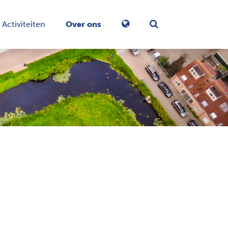
Activiteiten
Over ons
Zoekformulier in-/