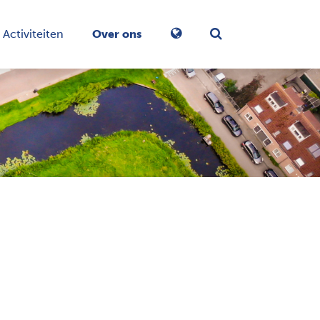
Activiteiten
Over ons
Zoekformulier in-/