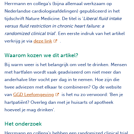
Herrmann en collega’s (bijna allemaal werkzaam op
Nederlandse cardiologieafdelingen) gepubliceerd in het
tijdschrift Nature Medicine. De titel is ‘
Liberal fluid intake
versus fluid restriction in chronic heart failure: a
randomized clinical trial
’. Een eerste indruk van het artikel
opent nieuw scherm
verkrijg je via
deze link
.
Waarom kozen we dit artikel?
Bij warm weer is het belangrijk om veel te drinken. Mensen
met hartfalen wordt vaak geadviseerd om niet meer dan
anderhalve liter vocht per dag in te nemen. Hoe zijn die
twee adviezen met elkaar te combineren? Op de website
opent nieuw scherm
van
GGD Leefomgeving
is het nu zo verwoord: ‘Ben je
hartpatiënt? Overleg dan met je huisarts of apotheek
hoeveel je mag drinken’.
Het onderzoek
Herrmann en collega’s hebben een randomized clinical trial