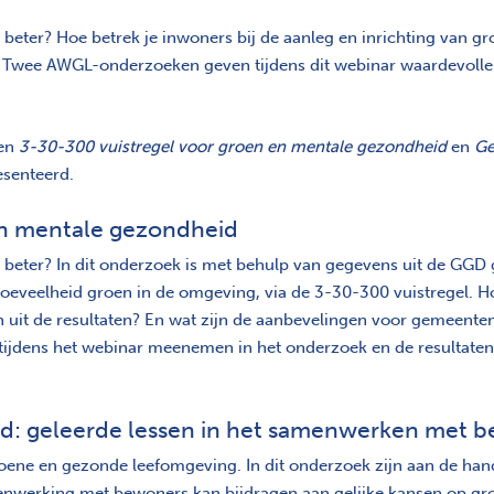
al beter? Hoe betrek je inwoners bij de aanleg en inrichting van 
? Twee AWGL-onderzoeken geven tijdens dit webinar waardevolle
ken
3-30-300 vuistregel voor groen en mentale gezondheid
en
Ge
senteerd.
en mentale gezondheid
aal beter? In dit onderzoek is met behulp van gegevens uit de G
veelheid groen in de omgeving, via de 3-30-300 vuistregel. Ho
en uit de resultaten? En wat zijn de aanbevelingen voor gemeent
 tijdens het webinar meenemen in het onderzoek en de resultaten 
nd: geleerde lessen in het samenwerken met 
roene en gezonde leefomgeving. In dit onderzoek zijn aan de ha
nwerking met bewoners kan bijdragen aan gelijke kansen op gr