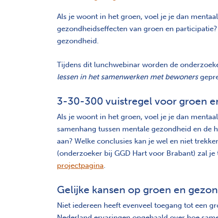
Als je woont in het groen, voel je je dan menta
gezondheidseffecten van groen en participatie
gezondheid.
Tijdens dit lunchwebinar worden de onderzoe
lessen in het samenwerken met bewoners
gepre
3-30-300 vuistregel voor groen 
Als je woont in het groen, voel je je dan ment
samenhang tussen mentale gezondheid en de hoe
aan? Welke conclusies kan je wel en niet trekk
(onderzoeker bij GGD Hart voor Brabant) zal je
projectpagina
.
Gelijke kansen op groen en gezo
Niet iedereen heeft evenveel toegang tot een g
Nederland ervaringen opgehaald over hoe same