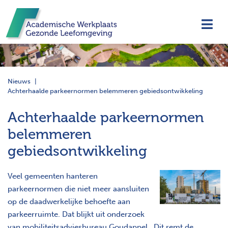
Navi
Nieuws
Achterhaalde parkeernormen belemmeren gebiedsontwikkeling
Achterhaalde parkeernormen
belemmeren
gebiedsontwikkeling
Veel gemeenten hanteren
parkeernormen die niet meer aansluiten
op de daadwerkelijke behoefte aan
parkeerruimte. Dat blijkt uit onderzoek
van mobiliteitsadviesbureau Goudappel. Dit remt de