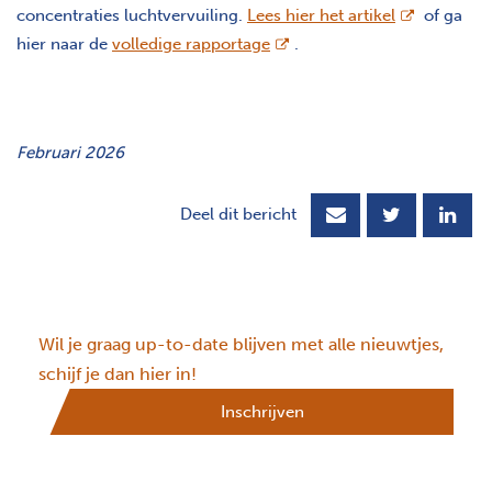
opent nieuw
concentraties luchtvervuiling.
Lees hier het artikel
of ga
opent nieuw scherm
hier naar de
volledige rapportage
.
Februari 2026
Deel dit bericht
Wil je graag up-to-date blijven met alle nieuwtjes,
schijf je dan hier in!
Inschrijven