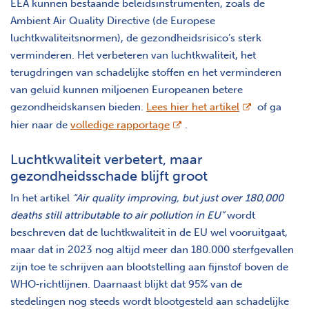
EEA kunnen bestaande beleidsinstrumenten, zoals de
Ambient Air Quality Directive (de Europese
luchtkwaliteitsnormen), de gezondheidsrisico’s sterk
verminderen. Het verbeteren van luchtkwaliteit, het
terugdringen van schadelijke stoffen en het verminderen
van geluid kunnen miljoenen Europeanen betere
opent nieuw 
gezondheidskansen bieden.
Lees hier het artikel
of ga
opent nieuw scherm
hier naar de
volledige rapportage
.
Luchtkwaliteit verbetert, maar
gezondheidsschade blijft groot
In het artikel
“Air quality improving, but just over 180,000
deaths still attributable to air pollution in EU”
wordt
beschreven dat de luchtkwaliteit in de EU wel vooruitgaat,
maar dat in 2023 nog altijd meer dan 180.000 sterfgevallen
zijn toe te schrijven aan blootstelling aan fijnstof boven de
WHO‑richtlijnen. Daarnaast blijkt dat 95% van de
stedelingen nog steeds wordt blootgesteld aan schadelijke