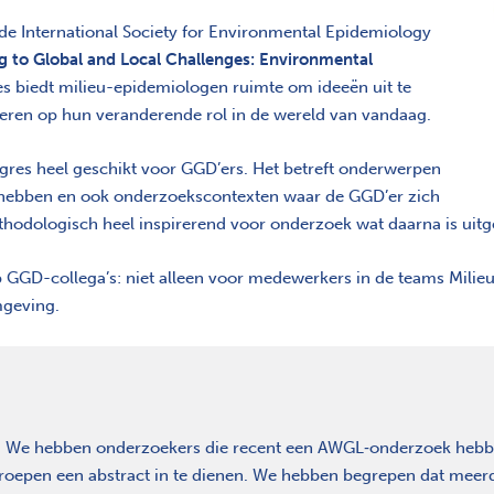
de International Society for Environmental Epidemiology
 to Global and Local Challenges: Environmental
es biedt milieu-epidemiologen ruimte om ideeën uit te
ecteren op hun veranderende rol in de wereld van vandaag.
ngres heel geschikt voor GGD’ers. Het betreft onderwerpen
 hebben en ook onderzoekscontexten waar de GGD’er zich
ethodologisch heel inspirerend voor onderzoek wat daarna is ui
ep GGD-collega’s: niet alleen voor medewerkers in de teams Mili
mgeving.
We hebben onderzoekers die recent een AWGL‑onderzoek hebben
oepen een abstract in te dienen. We hebben begrepen dat meerde