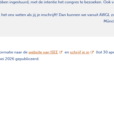
bben ingestuurd, met de intentie het congres te bezoeken. Ook v
 het ons weten als jij je inschrijft! Dan kunnen we vanuit AWGL z
Münch
opent nieuw scherm
opent nieuw 
formatie naar de
website van ISEE
en
schrijf je in
(tot 30 apr
 mei 2026 gepubliceerd.