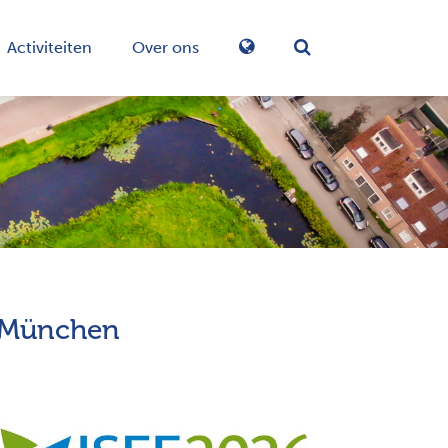
Activiteiten
Over ons
Zoekformulier in-/
n München