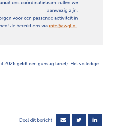
anuit ons coördinatieteam zullen we
aanwezig zijn.
orgen voor een passende activiteit in
en! Je bereikt ons via
info@awgl.nl
.
scherm
il 2026 geldt een gunstig tarief). Het volledige
Deel dit bericht