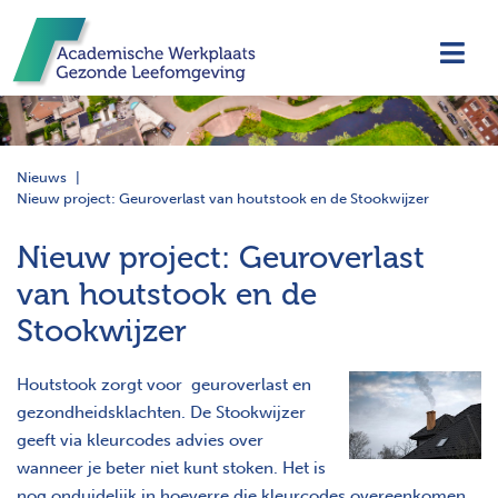
Navi
Nieuws
Nieuw project: Geuroverlast van houtstook en de Stookwijzer
Nieuw project: Geuroverlast
van houtstook en de
Stookwijzer
Houtstook zorgt voor geuroverlast en
gezondheidsklachten. De Stookwijzer
geeft via kleurcodes advies over
wanneer je beter niet kunt stoken. Het is
nog onduidelijk in hoeverre die kleurcodes overeenkomen