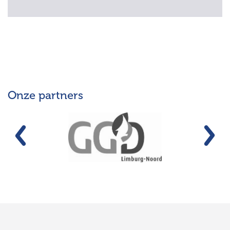
Onze partners
Vorige
Vo