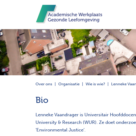
Over ons
Organisatie
Wie is wie?
Lenneke Vaa
Bio
Lenneke Vaandrager is Universitair Hoofddoc
University & Research (WUR). Ze doet onderzoek
‘Environmental Justice’.