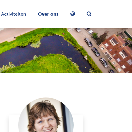
Activiteiten
Over ons
Zoekformulier in-/