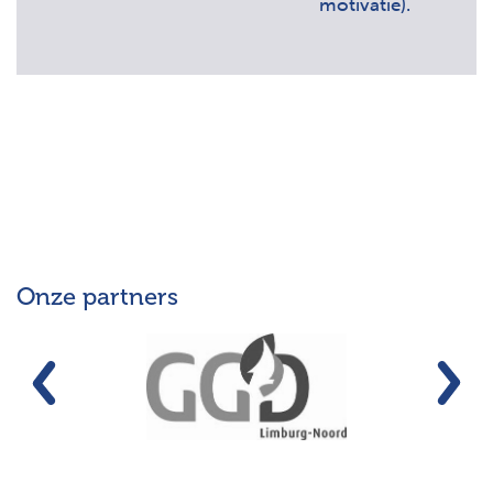
motivatie).
Onze partners
Vorige
Vo