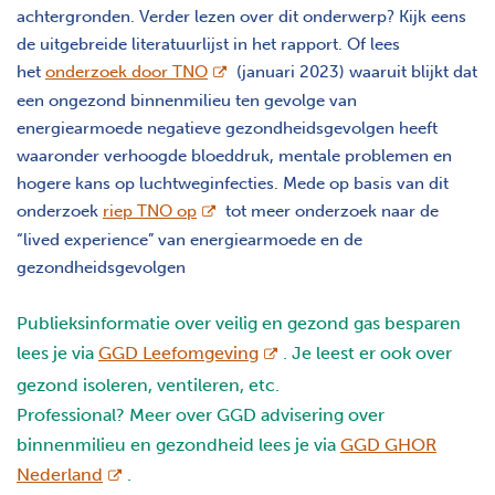
achtergronden. Verder lezen over dit onderwerp? Kijk eens
de uitgebreide literatuurlijst in het rapport. Of lees
opent nieuw scherm
het
onderzoek door TNO
(januari 2023) waaruit blijkt dat
een ongezond binnenmilieu ten gevolge van
energiearmoede negatieve gezondheidsgevolgen heeft
waaronder verhoogde bloeddruk, mentale problemen en
hogere kans op luchtweginfecties. Mede op basis van dit
opent nieuw scherm
onderzoek
riep TNO op
tot meer onderzoek naar de
“lived experience” van energiearmoede en de
gezondheidsgevolgen
Publieksinformatie over veilig en gezond gas besparen
opent nieuw scherm
lees je via
GGD Leefomgeving
. Je leest er ook over
gezond isoleren, ventileren, etc.
Professional? Meer over GGD advisering over
binnenmilieu en gezondheid lees je via
GGD GHOR
opent nieuw scherm
Nederland
.