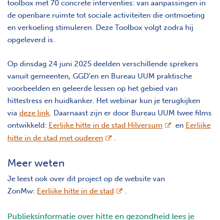
toolbox met 70 concrete interventies: van aanpassingen in
de openbare ruimte tot sociale activiteiten die ontmoeting
en verkoeling stimuleren. Deze Toolbox volgt zodra hij
opgeleverd is.
Op dinsdag 24 juni 2025 deelden verschillende sprekers
vanuit gemeenten, GGD’en en Bureau UUM praktische
voorbeelden en geleerde lessen op het gebied van
hittestress en huidkanker. Het webinar kun je terugkijken
via
deze link
. Daarnaast zijn er door Bureau UUM twee films
opent nieuw sc
ontwikkeld:
Eerlijke hitte in de stad Hilversum
en
Eerlijke
opent nieuw scherm
hitte in de stad met ouderen
.
Meer weten
Je leest ook over dit project op de website van
opent nieuw scherm
ZonMw:
Eerlijke hitte in de stad
.
Publieksinformatie over hitte en gezondheid lees je