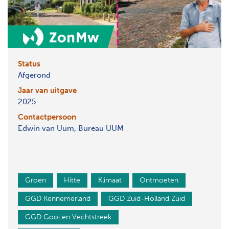
Status
Afgerond
Jaar van uitgave
2025
Contactpersoon
Edwin van Uum, Bureau UUM
Groen
Hitte
Klimaat
Ontmoeten
GGD Kennemerland
GGD Zuid-Holland Zuid
GGD Gooi en Vechtstreek