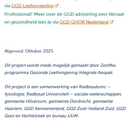
opent nieuw scherm
via
GGD Leefomgeving
.
Professional? Meer over de GGD advisering over klimaat
opent ni
en gezondheid lees je via
GGD GHOR Nederland
.
Afgerond: Oktober 2025
Dit project wordt mede mogelijk gemaakt door ZonMw,
programma Gezonde Leefomgeving Integrale Aanpak.
Dit project is een samenwerking van Radboudumc –
fysiologie, Radboud Universiteit – sociale wetenschappen,
gemeente Hilversum, gemeente Dordrecht, gemeente
Haarlem, GGD Kennemerland, GGD Zuid-Holland Zuid, GGD
Gooi en Vechtstreek en bureau UUM.