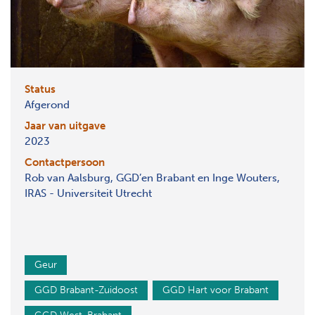
Status
Afgerond
Jaar van uitgave
2023
Contactpersoon
Rob van Aalsburg, GGD’en Brabant en Inge Wouters,
IRAS - Universiteit Utrecht
Geur
GGD Brabant-Zuidoost
GGD Hart voor Brabant