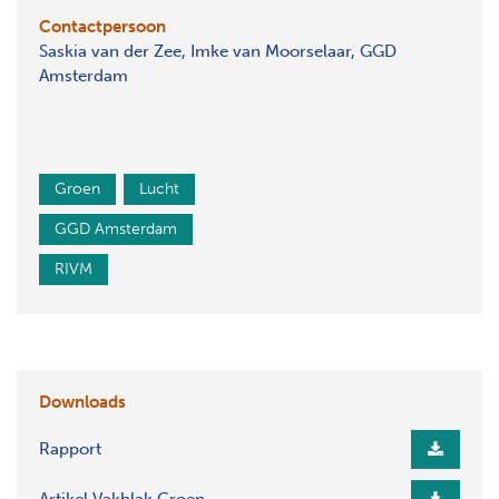
Contactpersoon
Saskia van der Zee, Imke van Moorselaar, GGD
Amsterdam
Groen
Lucht
GGD Amsterdam
RIVM
Downloads
Rapport
Artikel Vakblak Groen