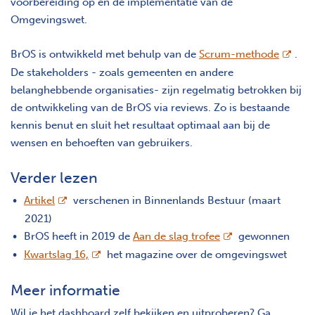
voorbereiding op en de implementatie van de
Omgevingswet.
opent 
BrOS is ontwikkeld met behulp van de
Scrum-methode
.
De stakeholders - zoals gemeenten en andere
belanghebbende organisaties- zijn regelmatig betrokken bij
de ontwikkeling van de BrOS via reviews. Zo is bestaande
kennis benut en sluit het resultaat optimaal aan bij de
wensen en behoeften van gebruikers.
Verder lezen
opent nieuw scherm
Artikel
verschenen in Binnenlands Bestuur (maart
2021)
opent nieuw scher
BrOS heeft in 2019 de
Aan de slag trofee
gewonnen
opent nieuw scherm
Kwartslag 16,
het magazine over de omgevingswet
Meer informatie
Wil je het dashboard zelf bekijken en uitproberen? Ga