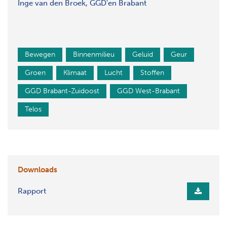
Inge van den Broek, GGD'en Brabant
Bewegen
Binnenmilieu
Geluid
Geur
Groen
Klimaat
Lucht
Stoffen
GGD Brabant-Zuidoost
GGD West-Brabant
Telos
Downloads
Rapport