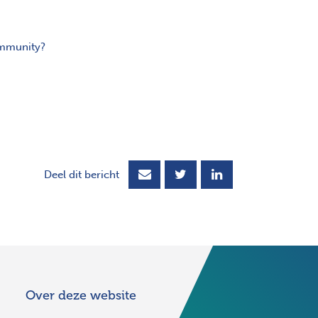
 scherm
community?
Deel dit bericht
Over deze website