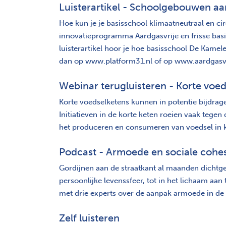
Luisterartikel - Schoolgebouwen aar
Hoe kun je je basisschool klimaatneutraal en 
innovatieprogramma Aardgasvrije en frisse bas
luisterartikel hoor je hoe basisschool De Kame
dan op www.platform31.nl of op www.aardgasvri
Webinar terugluisteren - Korte voe
Korte voedselketens kunnen in potentie bijdrag
Initiatieven in de korte keten roeien vaak tegen
het produceren en consumeren van voedsel in kor
Podcast - Armoede en sociale cohesi
Gordijnen aan de straatkant al maanden dichtge
persoonlijke levenssfeer, tot in het lichaam aan
met drie experts over de aanpak armoede in de 
Zelf luisteren