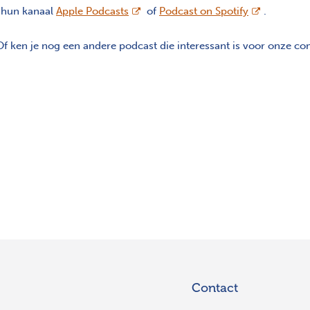
opent nieuw scherm
opent nieuw
n hun kanaal
Apple Podcasts
of
Podcast on Spotify
.
 Of ken je nog een andere podcast die interessant is voor onze 
Contact