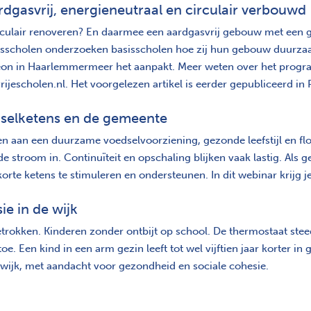
dgasvrij, energieneutraal en circulair verbouwd
circulair renoveren? En daarmee een aardgasvrij gebouw met een
isscholen onderzoeken basisscholen hoe zij hun gebouw duurzaa
leon in Haarlemmermeer het aanpakt. Meer weten over het progra
jescholen.nl. Het voorgelezen artikel is eerder gepubliceerd i
dselketens en de gemeente
en aan een duurzame voedselvoorziening, gezonde leefstijl en flo
 de stroom in. Continuïteit en opschaling blijken vaak lastig. Al
te ketens te stimuleren en ondersteunen. In dit webinar krijg je 
e in de wijk
trokken. Kinderen zonder ontbijt op school. De thermostaat stee
 toe. Een kind in een arm gezin leeft tot wel vijftien jaar korter
wijk, met aandacht voor gezondheid en sociale cohesie.