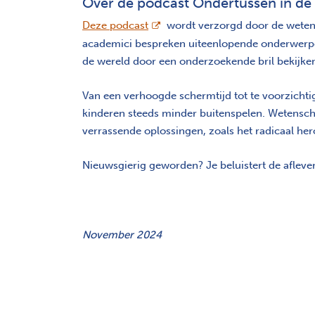
Over de podcast Ondertussen in d
opent nieuw scherm
Deze podcast
wordt verzorgd door de wetens
academici bespreken uiteenlopende onderwerpen
de wereld door een onderzoekende bril bekijke
Van een verhoogde schermtijd tot te voorzichti
kinderen steeds minder buitenspelen. Wetensch
verrassende oplossingen, zoals het radicaal he
Nieuwsgierig geworden? Je beluistert de aflev
November 2024