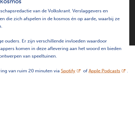
e kosmos
chapsredactie van de Volkskrant. Verslaggevers en
 die zich afspelen in de kosmos én op aarde, waarbij ze
n.
ge ouders. Er zijn verschillende invloeden waardoor
appers komen in deze aflevering aan het woord en bieden
rontwerpen van speeltuinen.
opent nieuw scherm
opent 
ering van ruim 20 minuten via
Spotify
of
Apple Podcasts
.