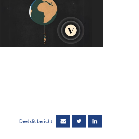
nieuw scherm
Deel dit bericht