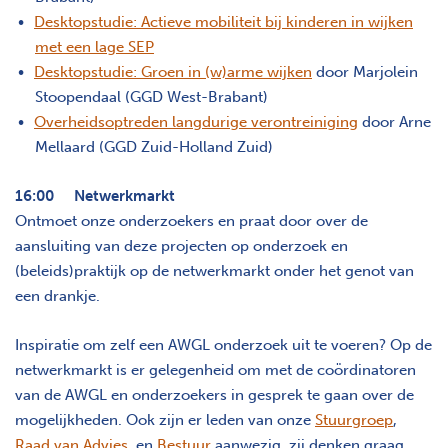
Desktopstudie: Actieve mobiliteit bij kinderen in wijken
met een lage SEP
Desktopstudie: Groen in (w)arme wijken
door Marjolein
Stoopendaal (GGD West-Brabant)
Overheidsoptreden langdurige verontreiniging
door Arne
Mellaard (GGD Zuid-Holland Zuid)
16:00 Netwerkmarkt
Ontmoet onze onderzoekers en praat door over de
aansluiting van deze projecten op onderzoek en
(beleids)praktijk op de netwerkmarkt onder het genot van
een drankje.
Inspiratie om zelf een AWGL onderzoek uit te voeren? Op de
netwerkmarkt is er gelegenheid om met de coördinatoren
van de AWGL en onderzoekers in gesprek te gaan over de
mogelijkheden. Ook zijn er leden van onze
Stuurgroep
,
Raad van Advies
en
Bestuur
aanwezig, zij denken graag