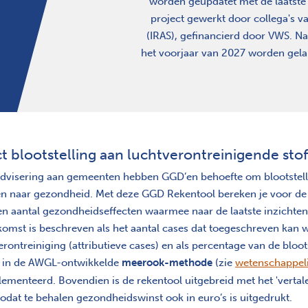
worden geupdatet met de laatste c
project gewerkt door collega's v
(IRAS), gefinancierd door VWS.
Na
het voorjaar van 2027 worden gela
ct blootstelling aan luchtverontreinigende st
advisering aan gemeenten hebben GGD’en behoefte om blootstelli
n naar gezondheid. Met deze GGD Rekentool bereken je voor de 
n aantal gezondheidseffecten waarmee naar de laatste inzichten ee
komst is beschreven als het aantal cases dat toegeschreven kan 
erontreiniging (attributieve cases) en als percentage van de bloots
r in de AWGL-ontwikkelde
meerook-methode
(zie
wetenschappelij
ementeerd. Bovendien is de rekentool uitgebreid met het 'vertal
zodat te behalen gezondheidswinst ook in euro’s is uitgedrukt.