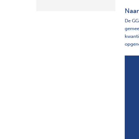
Naar
De GGD
gemeen
kwanti
opgen