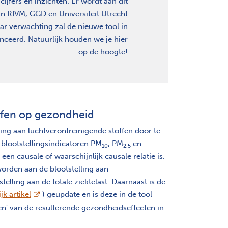
ijfers en inzichten. Er wordt aan dit
an RIVM, GGD en Universiteit Utrecht
ar verwachting zal de nieuwe tool in
nceerd. Natuurlijk houden we je hier
op de hoogte!
offen op gezondheid
ng aan luchtverontreinigende stoffen door te
blootstellingsindicatoren PM
, PM
en
10
2,5
n causale of waarschijnlijk causale relatie is.
worden aan de blootstelling aan
telling aan de totale ziektelast. Daarnaast is de
opent nieuw scherm
k artikel
) geupdate en is deze in de tool
en' van de resulterende gezondheidseffecten in