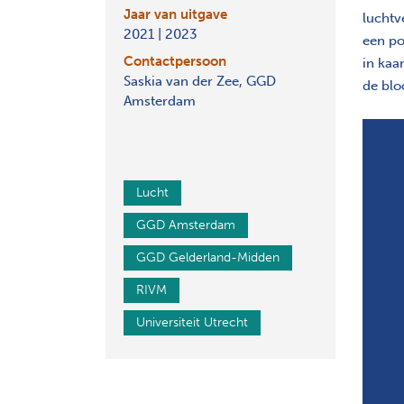
Jaar van uitgave
luchtv
2021 | 2023
een po
Contactpersoon
in kaa
Saskia van der Zee, GGD
de blo
Amsterdam
Lucht
GGD Amsterdam
GGD Gelderland-Midden
RIVM
Universiteit Utrecht