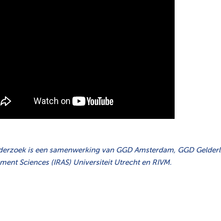
derzoek is een samenwerking van GGD Amsterdam, GGD Gelderla
ment Sciences (IRAS) Universiteit Utrecht en RIVM.