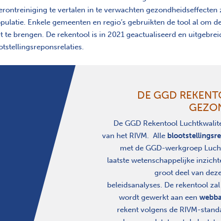
erontreiniging te vertalen in te verwachten gezondheidseffecten z
pulatie. Enkele gemeenten en regio’s gebruikten de tool al om 
rt te brengen. De rekentool is in 2021 geactualiseerd en uitgebr
otstellingsreponsrelaties.
DE GGD REKENT
GEZO
De GGD Rekentool Luchtkwalitei
van het RIVM.
Alle
blootstellingsr
met de GGD-werkgroep Lucht
laatste wetenschappelijke inzich
groot deel van dez
beleidsanalyses.
De rekentool za
wordt gewerkt aan een
webba
rekent volgens de RIVM-standa