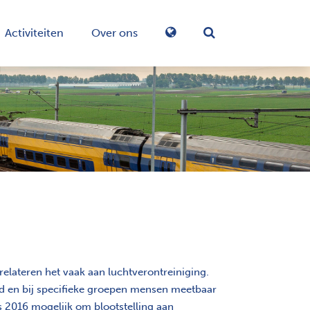
Activiteiten
Over ons
Zoekformulier in-/
relateren het vaak aan luchtverontreiniging.
id en bij specifieke groepen mensen meetbaar
s 2016 mogelijk om blootstelling aan