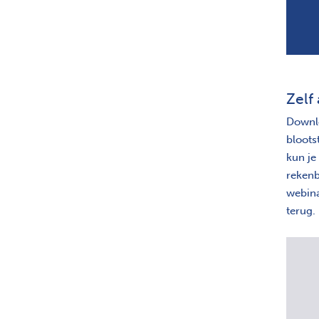
Zelf
Downlo
bloots
kun je
rekenb
webina
terug.