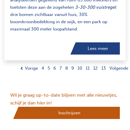
analyseerden gegevens van ruim 63.000 inwoners en
toetsten deze aan de zogeheten
3-30-300 vuistregel
:
drie bomen zichtbaar vanuit huis, 30%
boomkroonbedekking in de wijk, en een park op
maximaal 300 meter loopafstand.
Lees meer
Vorige
4
5
6
7
8
9
10
11
12
13
Volgende
Wil je graag up-to-date blijven met alle nieuwtjes,
schijf je dan hier in!
Inschrijven