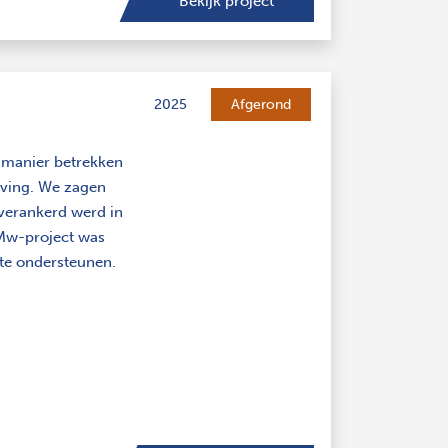
Bekijk project
2025
Afgerond
le manier betrekken
eving. We zagen
verankerd werd in
nMw-project was
 te ondersteunen.