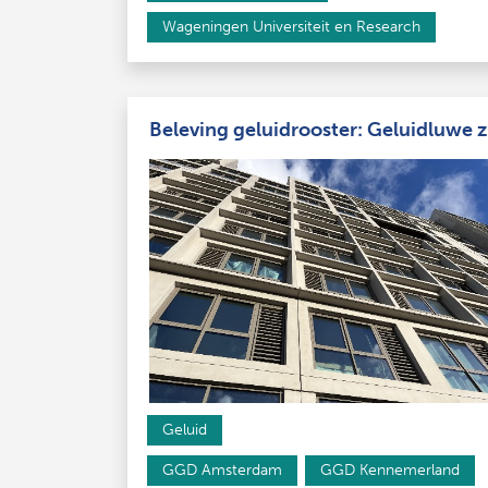
Wageningen Universiteit en Research
Beleving geluidrooster: Geluidluwe 
Geluid
GGD Amsterdam
GGD Kennemerland