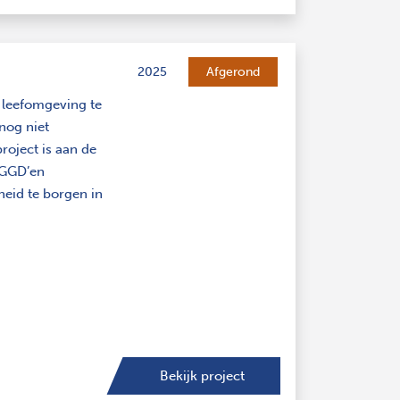
2025
Afgerond
leefomgeving te
 nog niet
oject is aan de
 GGD’en
eid te borgen in
Bekijk project