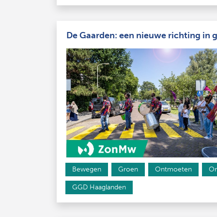
De Gaarden: een nieuwe richting in 
Bewegen
Groen
Ontmoeten
On
GGD Haaglanden