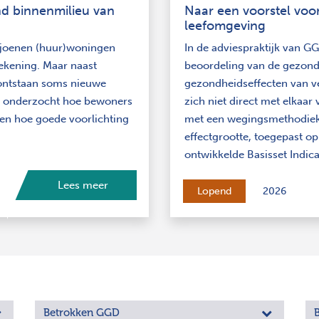
nd binnenmilieu van
Naar een voorstel voo
leefomgeving
ljoenen (huur)woningen
In de adviespraktijk van GG
rekening. Maar naast
beoordeling van de gezond
 ontstaan soms nieuwe
gezondheidseffecten van ve
ect onderzocht hoe bewoners
zich niet direct met elkaar 
en hoe goede voorlichting
met een wegingsmethodiek 
effectgrootte, toegepast op
ontwikkelde Basisset Indi
Lees meer
Lopend
2026
Betrokken GGD
B