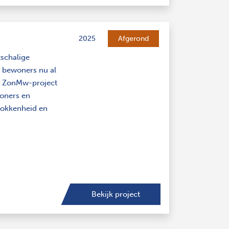
2025
Afgerond
schalige
e bewoners nu al
it ZonMw-project
woners en
trokkenheid en
Bekijk project