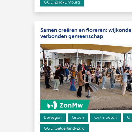
GGD Zuid-Limburg
Samen creëren en floreren: wijkonde
verbonden gemeenschap
Bewegen
Groen
Ontmoeten
On
GGD Gelderland-Zuid