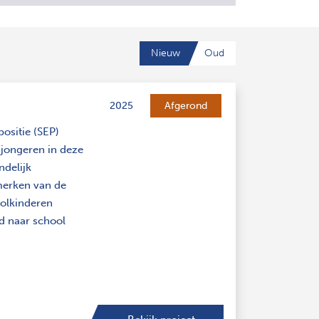
Nieuw
Oud
2025
Afgerond
ositie (SEP)
jongeren in deze
ndelijk
merken van de
oolkinderen
nd naar school