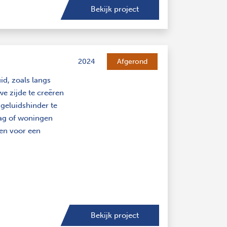
Bekijk project
2024
Afgerond
d, zoals langs
we zijde te creëren
geluidshinder te
aag of woningen
en voor een
Bekijk project