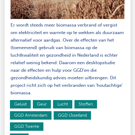
Er wordt steeds meer biomassa verbrand of vergist
om elektriciteit en warmte op te wekken als duurzaam
alternatief voor aardgas. Over de effecten van het
(toenemend) gebruik van biomassa op de
luchtkwaliteit en gezondheid in Nederland is echter
relatief weinig bekend. Daarom een desktopstudie
naar de effecten en hulp voor GGD'en die
gezondheidskundig advies moeten uitbrengen. Dit
project richt zich op het verbranden van 'houtachtige'
biomassa.
Geluid
Geur
Lucht
Stoffen
GGD Amsterdam
GGD IJsselland
GGD Twente