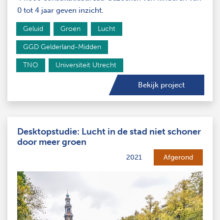
0 tot 4 jaar geven inzicht.
Geluid
Groen
Lucht
GGD Gelderland-Midden
TNO
Universiteit Utrecht
Bekijk project
Desktopstudie: Lucht in de stad niet schoner
door meer groen
2021
Afgerond