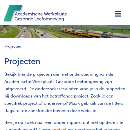
Navi
Projecten
Projecten
Bekijk hier de projecten die met ondersteuning van de
Academische Werkplaats Gezonde Leefomgeving zijn
uitgevoerd. De onderzoeksresultaten vind je in de rapporten
bij downloads van het betreffende project. Zoek je een
specifiek project of onderwerp? Maak gebruik van de filters
(tags) of de zoekfunctie bovenin deze website.
Ben je op zoek naar een ouder rapport dat niet op deze site
is gepubliceerd? Neem
contact
op, we sturen het je graag