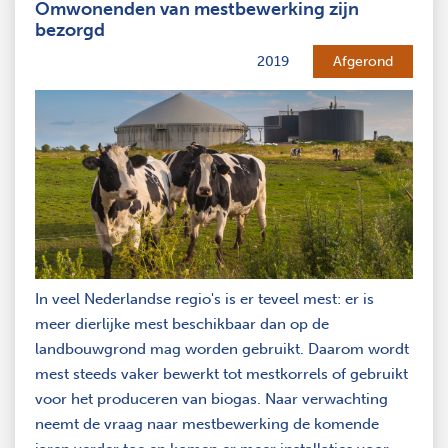
Omwonenden van mestbewerking zijn
bezorgd
2019
Afgerond
In veel Nederlandse regio's is er teveel mest: er is
meer dierlijke mest beschikbaar dan op de
landbouwgrond mag worden gebruikt. Daarom wordt
mest steeds vaker bewerkt tot mestkorrels of gebruikt
voor het produceren van biogas. Naar verwachting
neemt de vraag naar mestbewerking de komende