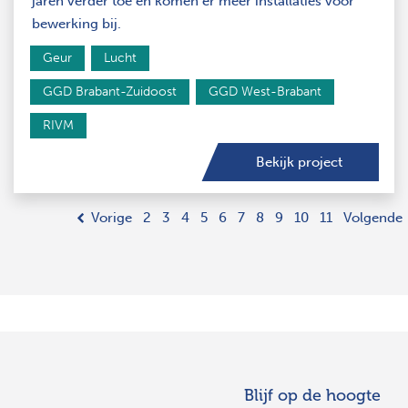
jaren verder toe en komen er meer installaties voor
bewerking bij.
Geur
Lucht
GGD Brabant-Zuidoost
GGD West-Brabant
RIVM
Bekijk project
Vorige
2
3
4
5
6
7
8
9
10
11
Volgende
Blijf op de hoogte