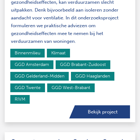
gezondheidseffecten, kan verduurzamen slecht
uitpakken. Denk bijvoorbeeld aan isoleren zonder
aandacht voor ventilatie. In dit onderzoeksproject
formuleren we praktische adviezen om
gezondheidseffecten mee te nemen bij het
verduurzamen van woningen.
Binnenmilieu
Klimaat
GGD Amsterdam
GGD Brabant-Zuidoost
GGD Gelderland-Midden
GGD Haaglanden
GGD Twente
GGD West-Brabant
RIVM
Bekijk project