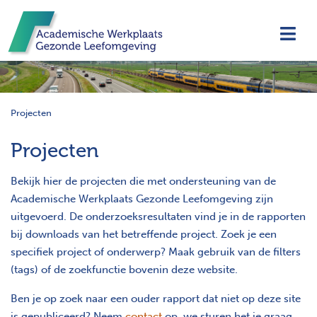
Navi
Projecten
Projecten
Bekijk hier de projecten die met ondersteuning van de
Academische Werkplaats Gezonde Leefomgeving zijn
uitgevoerd. De onderzoeksresultaten vind je in de rapporten
bij downloads van het betreffende project. Zoek je een
specifiek project of onderwerp? Maak gebruik van de filters
(tags) of de zoekfunctie bovenin deze website.
Ben je op zoek naar een ouder rapport dat niet op deze site
is gepubliceerd? Neem
contact
op, we sturen het je graag