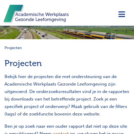
Navi
Projecten
Projecten
Bekijk hier de projecten die met ondersteuning van de
Academische Werkplaats Gezonde Leefomgeving zijn
uitgevoerd. De onderzoeksresultaten vind je in de rapporten
bij downloads van het betreffende project. Zoek je een
specifiek project of onderwerp? Maak gebruik van de filters
(tags) of de zoekfunctie bovenin deze website.
Ben je op zoek naar een ouder rapport dat niet op deze site
is gepubliceerd? Neem
contact
op, we sturen het je graag